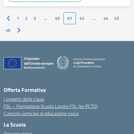
1
2
3
…
40
41
42
…
44
45
Pagina precedente
46
Pagina successiva
Istituto Omnicomprensivo
Luigi Pirandello
di Lampedusa e Linosa
Offerta Formativa
I progetti delle classi
FSL – Formazione Scuola Lavoro FSL (ex PCTO)
Curricolo verticale di educazione civica
La Scuola
Presentazione