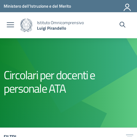
Vai ai contenuti
Vai al menu di navigazione
Vai al footer
Ministero dell'Istruzione e del Merito
Istituto Omnicomprensivo
Luigi Pirandello
Circolari per docenti e
personale ATA
FILTRI