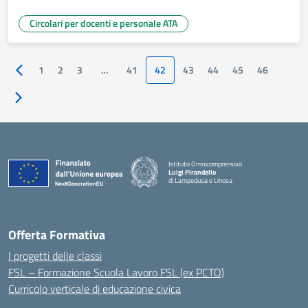
Circolari per docenti e personale ATA
1
2
3
…
41
42
43
44
45
46
Pagina precedente
Pagina successiva
Istituto Omnicomprensivo
Luigi Pirandello
di Lampedusa e Linosa
Offerta Formativa
I progetti delle classi
FSL – Formazione Scuola Lavoro FSL (ex PCTO)
Curricolo verticale di educazione civica