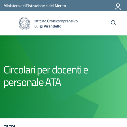
Vai ai contenuti
Vai al menu di navigazione
Vai al footer
Ministero dell'Istruzione e del Merito
Istituto Omnicomprensivo
Luigi Pirandello
Circolari per docenti e
personale ATA
FILTRI