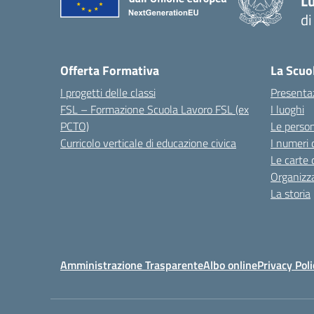
Lu
d
Offerta Formativa
La Scuo
I progetti delle classi
Presenta
FSL – Formazione Scuola Lavoro FSL (ex
I luoghi
PCTO)
Le perso
Curricolo verticale di educazione civica
I numeri 
Le carte 
Organizz
La storia
Amministrazione Trasparente
Albo online
Privacy Poli