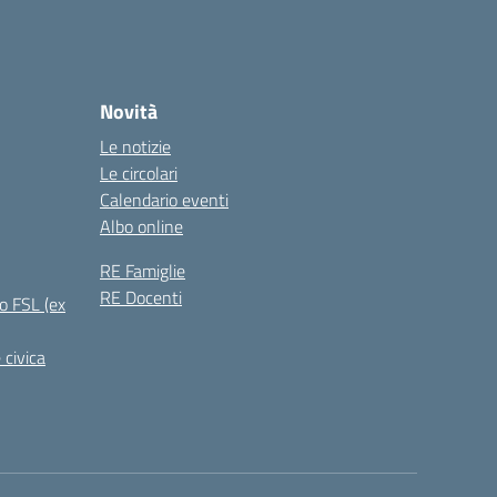
Novità
Le notizie
Le circolari
Calendario eventi
Albo online
RE Famiglie
RE Docenti
o FSL (ex
 civica