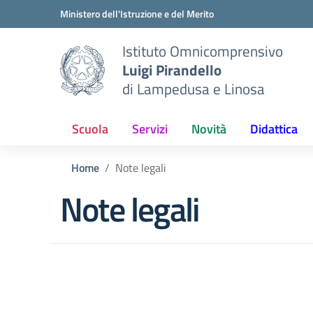
Vai ai contenuti
Vai al menu di navigazione
Vai al footer
Ministero dell'Istruzione e del Merito
Istituto Omnicomprensivo
Luigi Pirandello
di Lampedusa e Linosa
Scuola
Servizi
Novità
Didattica
Home
Note legali
Note legali