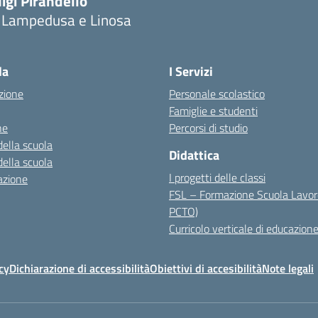
igi Pirandello
i Lampedusa e Linosa
la
I Servizi
zione
Personale scolastico
Famiglie e studenti
ne
Percorsi di studio
della scuola
Didattica
della scuola
I progetti delle classi
azione
FSL – Formazione Scuola Lavor
PCTO)
Curricolo verticale di educazione
cy
Dichiarazione di accessibilità
Obiettivi di accesibilità
Note legali