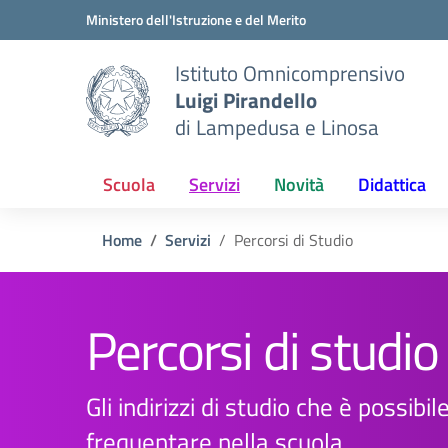
Vai ai contenuti
Vai al menu di navigazione
Vai al footer
Ministero dell'Istruzione e del Merito
Istituto Omnicomprensivo
Luigi Pirandello
di Lampedusa e Linosa
Scuola
Servizi
Novità
Didattica
Home
Servizi
Percorsi di Studio
Percorsi di studio
Gli indirizzi di studio che è possibil
frequentare nella scuola