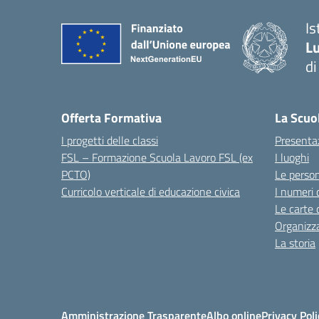
I
Lu
d
Offerta Formativa
La Scuo
I progetti delle classi
Presenta
FSL – Formazione Scuola Lavoro FSL (ex
I luoghi
PCTO)
Le perso
Curricolo verticale di educazione civica
I numeri 
Le carte 
Organizz
La storia
Amministrazione Trasparente
Albo online
Privacy Poli