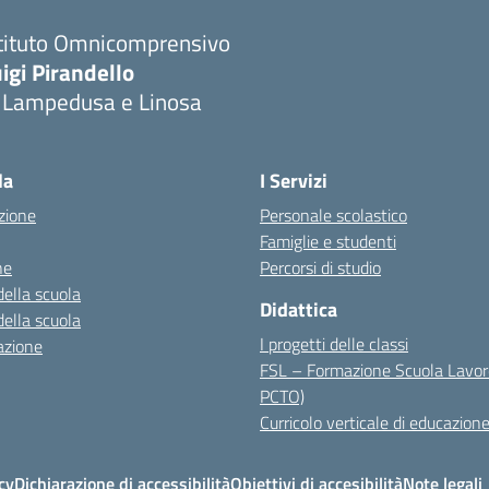
stituto Omnicomprensivo
igi Pirandello
i Lampedusa e Linosa
la
I Servizi
zione
Personale scolastico
Famiglie e studenti
ne
Percorsi di studio
della scuola
Didattica
della scuola
I progetti delle classi
azione
FSL – Formazione Scuola Lavor
PCTO)
Curricolo verticale di educazione
cy
Dichiarazione di accessibilità
Obiettivi di accesibilità
Note legali