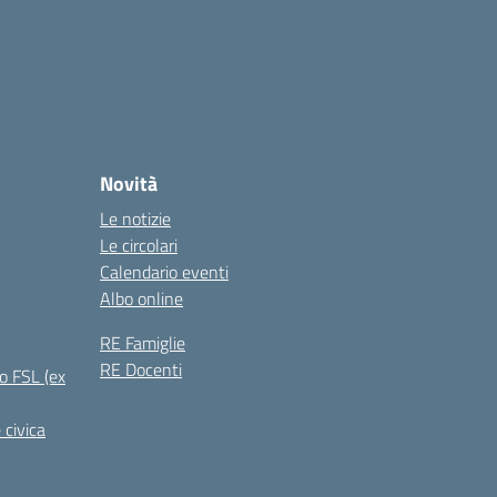
Novità
Le notizie
Le circolari
Calendario eventi
Albo online
RE Famiglie
RE Docenti
o FSL (ex
 civica