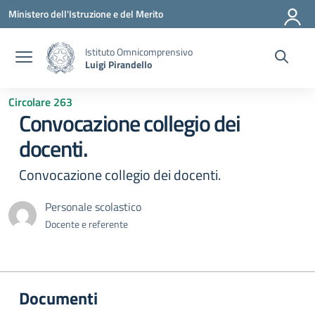
Vai ai contenuti
Vai al menu di navigazione
Vai al footer
Ministero dell'Istruzione e del Merito
Istituto Omnicomprensivo
Luigi Pirandello
Circolare 263
Convocazione collegio dei
docenti.
Convocazione collegio dei docenti.
Personale scolastico
Docente e referente
Documenti