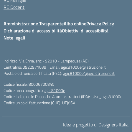
RE Famiglie
RE Docenti
Amministrazione Trasparente
Albo online
Privacy Policy
Dichiarazione di accessibilità
Obiettivi di accesibilità
Note legali
Indirizzo:
Via Enna, snc - 92010 - Lampedusa (AG)
Centralino:
0922971039
Email:
agic81000e@istruzione.it
Posta elettronica certificata (PEC):
agic81000e@pec.istruzione.it
Codice fiscale: 80006700845
Codice meccanografico:
agic81000e
Codice Indice delle Pubbliche Amministrazioni (IPA): istsc_agic81000e
Codice unico di fatturazione (CUF): UFJ8SV
Idea e progetto di Designers Italia