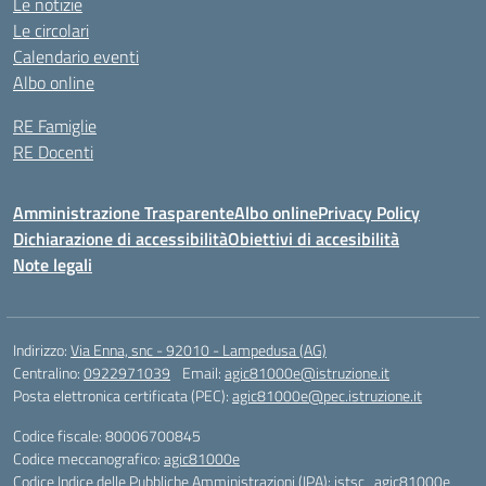
Le notizie
Le circolari
Calendario eventi
Albo online
RE Famiglie
RE Docenti
Amministrazione Trasparente
Albo online
Privacy Policy
Dichiarazione di accessibilità
Obiettivi di accesibilità
Note legali
Indirizzo:
Via Enna, snc - 92010 - Lampedusa (AG)
Centralino:
0922971039
Email:
agic81000e@istruzione.it
Posta elettronica certificata (PEC):
agic81000e@pec.istruzione.it
Codice fiscale: 80006700845
Codice meccanografico:
agic81000e
Codice Indice delle Pubbliche Amministrazioni (IPA): istsc_agic81000e