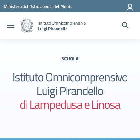
Vai ai contenuti
Vai al menu di navigazione
Vai al footer
Ministero dell'Istruzione e del Merito
Istituto Omnicomprensivo
Luigi Pirandello
SCUOLA
Istituto Omnicomprensivo
Luigi Pirandello
di Lampedusa e Linosa