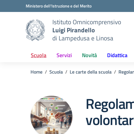
Vai ai contenuti
Vai al menu di navigazione
Vai al footer
Ministero dell'Istruzione e del Merito
Istituto Omnicomprensivo
Luigi Pirandello
di Lampedusa e Linosa
Scuola
Servizi
Novità
Didattica
Home
Scuola
Le carte della scuola
Regola
Regolam
volontar