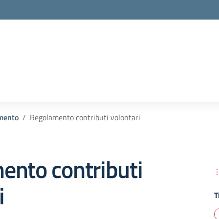
mento
Regolamento contributi volontari
ento contributi
i
T