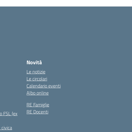
Novità
Le notizie
Le circolari
Calendario eventi
Albo online
RE Famiglie
RE Docenti
o FSL (ex
 civica