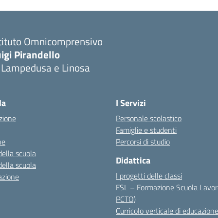
stituto Omnicomprensivo
igi Pirandello
i Lampedusa e Linosa
la
I Servizi
zione
Personale scolastico
Famiglie e studenti
ne
Percorsi di studio
della scuola
Didattica
della scuola
I progetti delle classi
azione
FSL – Formazione Scuola Lavor
PCTO)
Curricolo verticale di educazione