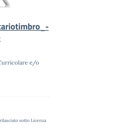
ario
timbro_-
-
Curricolare e/o
rilasciato sotto Licenza