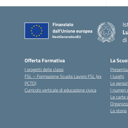
I
Lu
d
Offerta Formativa
La Scuo
I progetti delle classi
Presenta
FSL – Formazione Scuola Lavoro FSL (ex
I luoghi
PCTO)
Le perso
Curricolo verticale di educazione civica
I numeri 
Le carte 
Organizz
La storia