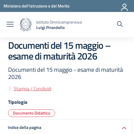
Vai ai contenuti
Vai al menu di navigazione
Vai al footer
Ministero dell'Istruzione e del Merito
Istituto Omnicomprensivo
Luigi Pirandello
Documenti del 15 maggio –
esame di maturità 2026
Documenti del 15 maggio - esame di maturità
2026
Stampa / Condividi
Tipologia
Documento Didattico
Indice della pagina