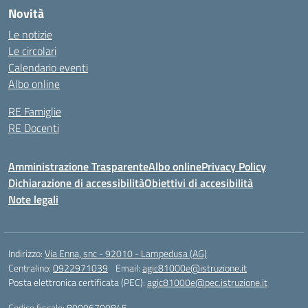
Novità
Le notizie
Le circolari
Calendario eventi
Albo online
RE Famiglie
RE Docenti
Amministrazione Trasparente
Albo online
Privacy Policy
Dichiarazione di accessibilità
Obiettivi di accesibilità
Note legali
Indirizzo:
Via Enna, snc - 92010 - Lampedusa (AG)
Centralino:
0922971039
Email:
agic81000e@istruzione.it
Posta elettronica certificata (PEC):
agic81000e@pec.istruzione.it
Codice fiscale: 80006700845