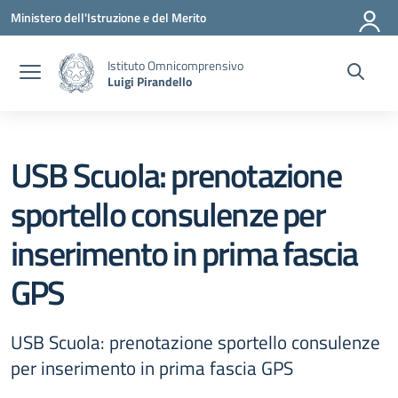
Vai ai contenuti
Vai al menu di navigazione
Vai al footer
Ministero dell'Istruzione e del Merito
Istituto Omnicomprensivo
Luigi Pirandello
USB Scuola: prenotazione
sportello consulenze per
inserimento in prima fascia
GPS
USB Scuola: prenotazione sportello consulenze
per inserimento in prima fascia GPS