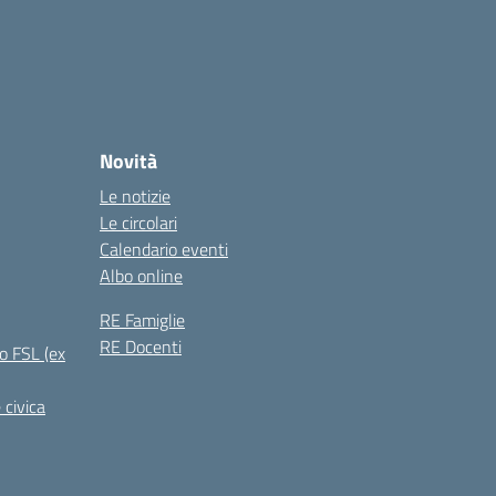
Novità
Le notizie
Le circolari
Calendario eventi
Albo online
RE Famiglie
RE Docenti
o FSL (ex
 civica