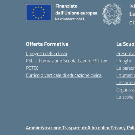
I
Lu
d
Offerta Formativa
La Scuo
I progetti delle classi
Presenta
FSL – Formazione Scuola Lavoro FSL (ex
I luoghi
PCTO)
Le perso
Curricolo verticale di educazione civica
I numeri 
Le carte 
Organizz
La storia
Amministrazione Trasparente
Albo online
Privacy Poli