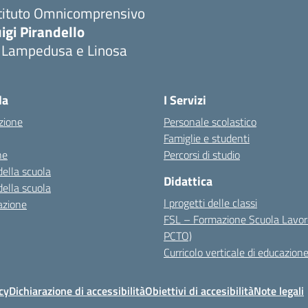
stituto Omnicomprensivo
igi Pirandello
i Lampedusa e Linosa
la
I Servizi
zione
Personale scolastico
Famiglie e studenti
ne
Percorsi di studio
della scuola
Didattica
della scuola
I progetti delle classi
azione
FSL – Formazione Scuola Lavor
PCTO)
Curricolo verticale di educazione
cy
Dichiarazione di accessibilità
Obiettivi di accesibilità
Note legali