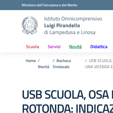
Vai ai contenuti
Vai al menu di navigazione
Vai al footer
Ministero dell'Istruzione e del Merito
Istituto Omnicomprensivo
Luigi Pirandello
di Lampedusa e Linosa
Scuola
Servizi
Novità
Didattica
Home
Bacheca
USB SCUOLA,
Novità
Sindacale
UNA VICENDA 
USB SCUOLA, OSA
ROTONDA: INDICA