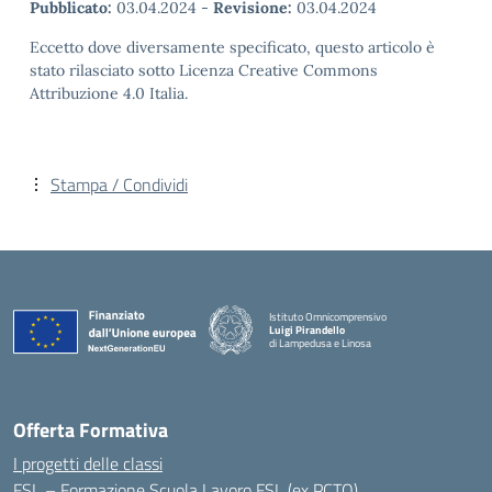
Pubblicato:
03.04.2024
-
Revisione:
03.04.2024
Eccetto dove diversamente specificato, questo articolo è
stato rilasciato sotto Licenza Creative Commons
Attribuzione 4.0 Italia.
Stampa / Condividi
Istituto Omnicomprensivo
Luigi Pirandello
di Lampedusa e Linosa
Offerta Formativa
I progetti delle classi
FSL – Formazione Scuola Lavoro FSL (ex PCTO)