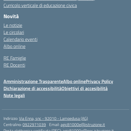
Curricolo verticale di educazione civica
Novità
Le notizie
Le circolari
Calendario eventi
Albo online
RE Famiglie
RE Docenti
Amministrazione Trasparente
Albo online
Privacy Policy
Dichiarazione di accessibilità
Obiettivi di accesibilità
Note legali
Indirizzo:
Via Enna, snc - 92010 - Lampedusa (AG)
Centralino:
0922971039
Email:
agic81000e@istruzione.it
Posta elettronica certificata (PEC):
agic81000e@pec.istruzione.it