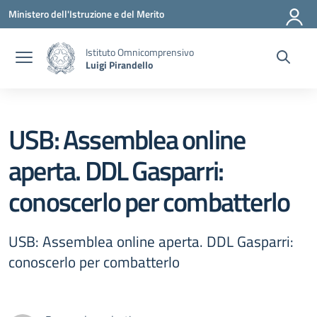
Vai ai contenuti
Vai al menu di navigazione
Vai al footer
Ministero dell'Istruzione e del Merito
Istituto Omnicomprensivo
Luigi Pirandello
USB: Assemblea online
aperta. DDL Gasparri:
conoscerlo per combatterlo
USB: Assemblea online aperta. DDL Gasparri:
conoscerlo per combatterlo