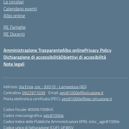
Le circolari
Calendario eventi
Albo online
RE Famiglie
RE Docenti
Amministrazione Trasparente
Albo online
Privacy Policy
Dichiarazione di accessibilità
Obiettivi di accesibilità
Note legali
Indirizzo:
Via Enna, snc - 92010 - Lampedusa (AG)
Centralino:
0922971039
Email:
agic81000e@istruzione.it
Posta elettronica certificata (PEC):
agic81000e@pec.istruzione.it
Codice fiscale: 80006700845
Codice meccanografico:
agic81000e
Codice Indice delle Pubbliche Amministrazioni (IPA): istsc_agic81000e
Codice unico di fatturazione (CUF): UFJ8SV