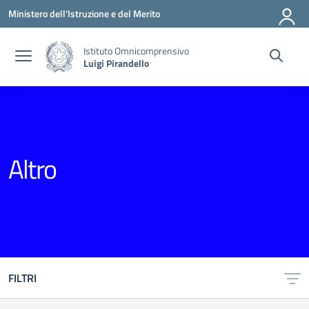
Vai ai contenuti
Vai al menu di navigazione
Vai al footer
Ministero dell'Istruzione e del Merito
Istituto Omnicomprensivo
Luigi Pirandello
Altro
FILTRI