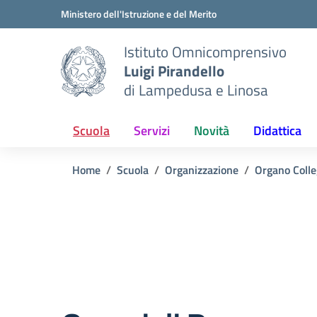
Vai ai contenuti
Vai al menu di navigazione
Vai al footer
Ministero dell'Istruzione e del Merito
Istituto Omnicomprensivo
Luigi Pirandello
di Lampedusa e Linosa
Scuola
Servizi
Novità
Didattica
Home
Scuola
Organizzazione
Organo Colle