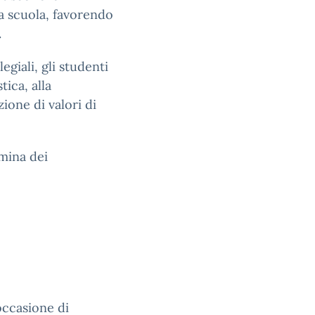
la scuola, favorendo
.
egiali, gli studenti
ica, alla
zione di valori di
omina dei
ccasione di