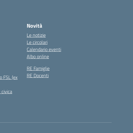
Novità
Le notizie
Le circolari
Calendario eventi
Albo online
RE Famiglie
RE Docenti
o FSL (ex
 civica