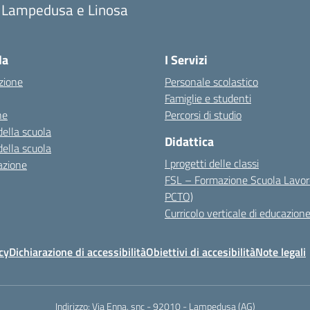
i Lampedusa e Linosa
la
I Servizi
zione
Personale scolastico
Famiglie e studenti
ne
Percorsi di studio
della scuola
Didattica
della scuola
I progetti delle classi
azione
FSL – Formazione Scuola Lavor
PCTO)
Curricolo verticale di educazione
cy
Dichiarazione di accessibilità
Obiettivi di accesibilità
Note legali
Indirizzo:
Via Enna, snc - 92010 - Lampedusa (AG)