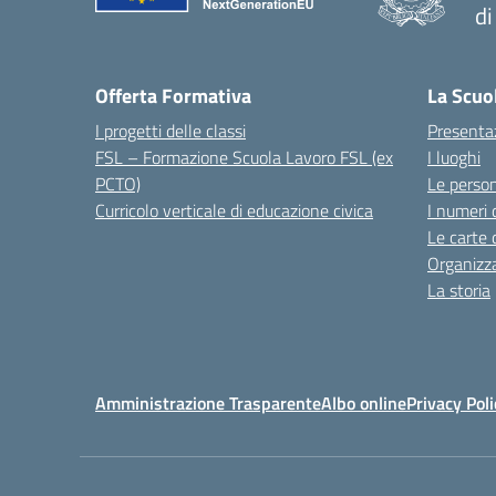
d
Offerta Formativa
La Scuo
I progetti delle classi
Presenta
FSL – Formazione Scuola Lavoro FSL (ex
I luoghi
PCTO)
Le perso
Curricolo verticale di educazione civica
I numeri 
Le carte 
Organizz
La storia
Amministrazione Trasparente
Albo online
Privacy Poli