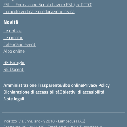
FSL – Formazione Scuola Lavoro FSL (ex PCTO)
Curricolo verticale di educazione civica
Novità
Le notizie
Le circolari
Calendario eventi
Albo online
RE Famiglie
RE Docenti
Amministrazione Trasparente
Albo online
Privacy Policy
Dichiarazione di accessibilità
Obiettivi di accesibilità
Note legali
Indirizzo:
Via Enna, snc - 92010 - Lampedusa (AG)
Centralino:
0922971039
Email:
agic81000e@istruzione.it