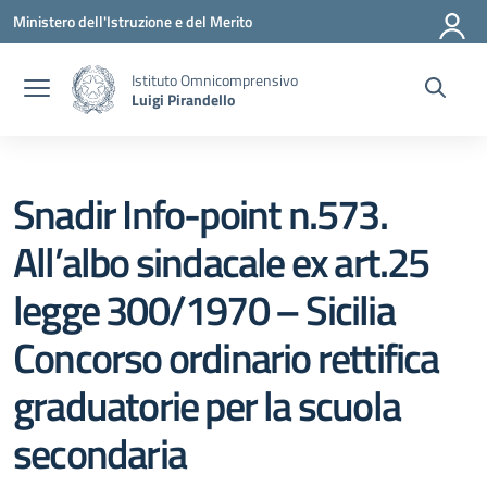
Vai ai contenuti
Vai al menu di navigazione
Vai al footer
Ministero dell'Istruzione e del Merito
Istituto Omnicomprensivo
Luigi Pirandello
Snadir Info-point n.573.
All’albo sindacale ex art.25
legge 300/1970 – Sicilia
Concorso ordinario rettifica
graduatorie per la scuola
secondaria