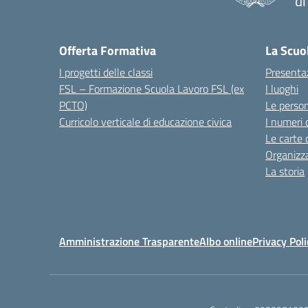
d
Offerta Formativa
La Scuo
I progetti delle classi
Presenta
FSL – Formazione Scuola Lavoro FSL (ex
I luoghi
PCTO)
Le perso
Curricolo verticale di educazione civica
I numeri 
Le carte 
Organizz
La storia
Amministrazione Trasparente
Albo online
Privacy Poli