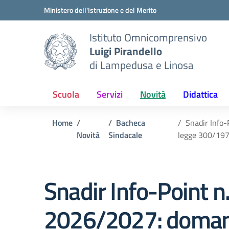
Vai ai contenuti
Vai al menu di navigazione
Vai al footer
Ministero dell'Istruzione e del Merito
Istituto Omnicomprensivo
Luigi Pirandello
di Lampedusa e Linosa
Scuola
Servizi
Novità
Didattica
Home
Bacheca
Snadir Info-
Novità
Sindacale
legge 300/19
Snadir Info-Point n
2026/2027: domande