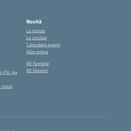
Novità
Le notizie
Le circolari
Calendario eventi
Albo online
RE Famiglie
RE Docenti
o FSL (ex
 civica