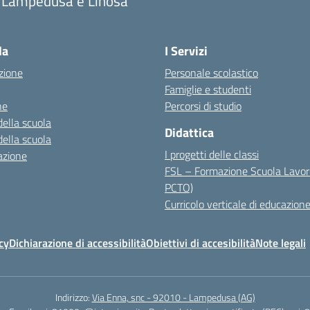
i Lampedusa e Linosa
la
I Servizi
zione
Personale scolastico
Famiglie e studenti
ne
Percorsi di studio
della scuola
Didattica
della scuola
I progetti delle classi
azione
FSL – Formazione Scuola Lavor
PCTO)
Curricolo verticale di educazione
cy
Dichiarazione di accessibilità
Obiettivi di accesibilità
Note legali
Indirizzo:
Via Enna, snc - 92010 - Lampedusa (AG)