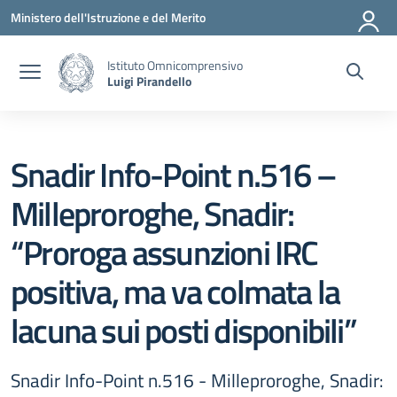
Vai ai contenuti
Vai al menu di navigazione
Vai al footer
Ministero dell'Istruzione e del Merito
Istituto Omnicomprensivo
Luigi Pirandello
Snadir Info-Point n.516 –
Milleproroghe, Snadir:
“Proroga assunzioni IRC
positiva, ma va colmata la
lacuna sui posti disponibili”
Snadir Info-Point n.516 - Milleproroghe, Snadir: