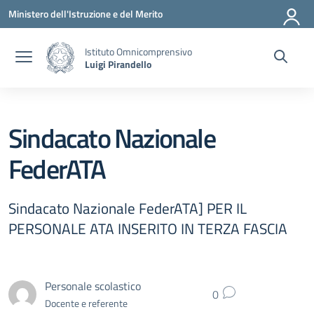
Vai ai contenuti
Vai al menu di navigazione
Vai al footer
Ministero dell'Istruzione e del Merito
Istituto Omnicomprensivo
Luigi Pirandello
Sindacato Nazionale
FederATA
Sindacato Nazionale FederATA] PER IL
PERSONALE ATA INSERITO IN TERZA FASCIA
Personale scolastico
0
Docente e referente