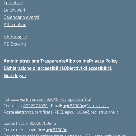
Le notizie
Le circolari
Calendario eventi
Albo online
RE Famiglie
RE Docenti
Amministrazione Trasparente
Albo online
Privacy Policy
Dichiarazione di accessibilità
Obiettivi di accesibilità
Note legali
Indirizzo:
Via Enna, snc - 92010 - Lampedusa (AG)
Centralino:
0922971039
Email:
agic81000e@istruzione.it
Posta elettronica certificata (PEC):
agic81000e@pec.istruzione.it
Codice fiscale: 80006700845
Codice meccanografico:
agic81000e
Codice Indice delle Pubbliche Amministrazioni (IPA): istsc_agic81000e