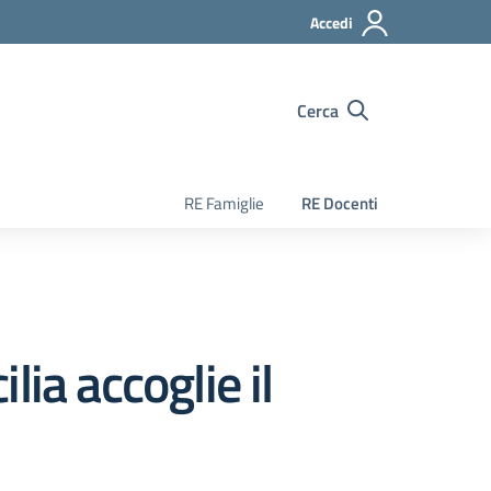
Accedi
Cerca
RE Famiglie
RE Docenti
lia accoglie il