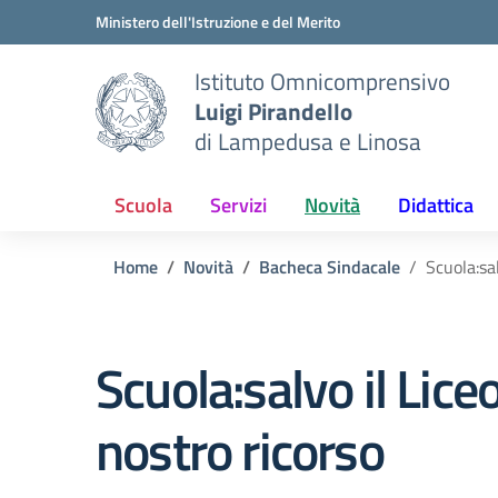
Vai ai contenuti
Vai al menu di navigazione
Vai al footer
Ministero dell'Istruzione e del Merito
Istituto Omnicomprensivo
Luigi Pirandello
di Lampedusa e Linosa
Scuola
Servizi
Novità
Didattica
Home
Novità
Bacheca Sindacale
Scuola:sal
Scuola:salvo il Liceo
nostro ricorso