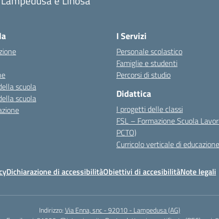
i Lampedusa e Linosa
la
I Servizi
zione
Personale scolastico
Famiglie e studenti
ne
Percorsi di studio
della scuola
Didattica
della scuola
I progetti delle classi
azione
FSL – Formazione Scuola Lavor
PCTO)
Curricolo verticale di educazione
cy
Dichiarazione di accessibilità
Obiettivi di accesibilità
Note legali
Indirizzo:
Via Enna, snc - 92010 - Lampedusa (AG)