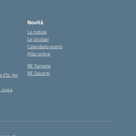
Novità
Le notizie
Le circolari
Calendario eventi
Albo online
RE Famiglie
RE Docenti
o FSL (ex
 civica