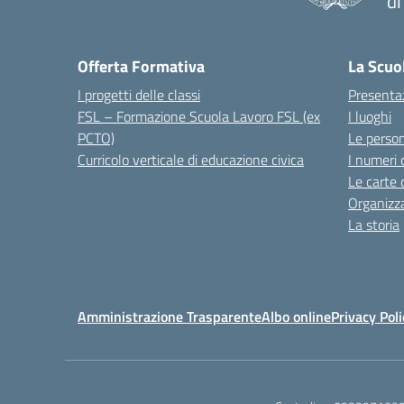
d
Offerta Formativa
La Scuo
I progetti delle classi
Presenta
FSL – Formazione Scuola Lavoro FSL (ex
I luoghi
PCTO)
Le perso
Curricolo verticale di educazione civica
I numeri 
Le carte 
Organizz
La storia
Amministrazione Trasparente
Albo online
Privacy Poli