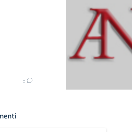
0
menti