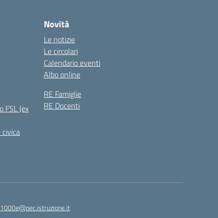
Novità
Le notizie
Le circolari
Calendario eventi
Albo online
RE Famiglie
RE Docenti
o FSL (ex
 civica
1000e@pec.istruzione.it