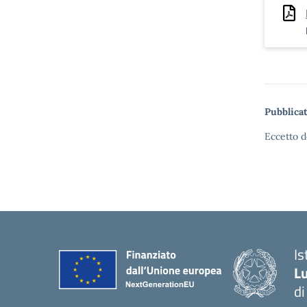
Pubblicat
Eccetto d
I
Lu
d