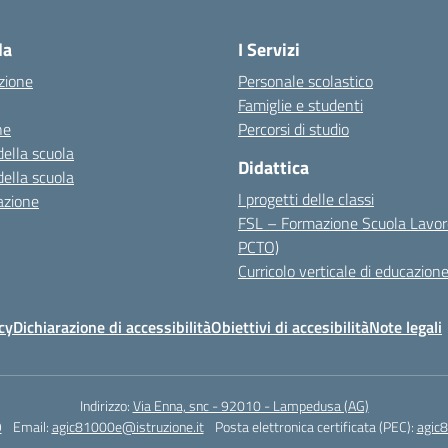
la
I Servizi
zione
Personale scolastico
Famiglie e studenti
ne
Percorsi di studio
della scuola
Didattica
della scuola
I progetti delle classi
azione
FSL – Formazione Scuola Lavor
PCTO)
Curricolo verticale di educazione
cy
Dichiarazione di accessibilità
Obiettivi di accesibilità
Note legali
Indirizzo:
Via Enna, snc - 92010 - Lampedusa (AG)
9
Email:
agic81000e@istruzione.it
Posta elettronica certificata (PEC):
agic8