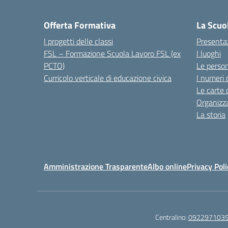
Offerta Formativa
La Scuo
I progetti delle classi
Presenta
FSL – Formazione Scuola Lavoro FSL (ex
I luoghi
PCTO)
Le perso
Curricolo verticale di educazione civica
I numeri 
Le carte 
Organizz
La storia
Amministrazione Trasparente
Albo online
Privacy Poli
Centralino:
092297103