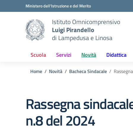
Vai ai contenuti
Vai al menu di navigazione
Vai al footer
Ministero dell'Istruzione e del Merito
Istituto Omnicomprensivo
Luigi Pirandello
di Lampedusa e Linosa
Scuola
Servizi
Novità
Didattica
Home
Novità
Bacheca Sindacale
Rassegna 
Rassegna sindacal
n.8 del 2024