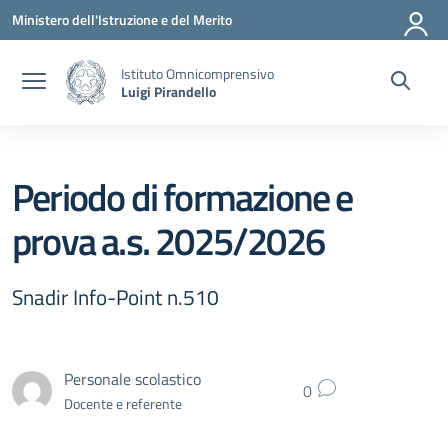
Vai ai contenuti
Vai al menu di navigazione
Vai al footer
Ministero dell'Istruzione e del Merito
Istituto Omnicomprensivo
Luigi Pirandello
Periodo di formazione e
prova a.s. 2025/2026
Snadir Info-Point n.510
Personale scolastico
0
Docente e referente