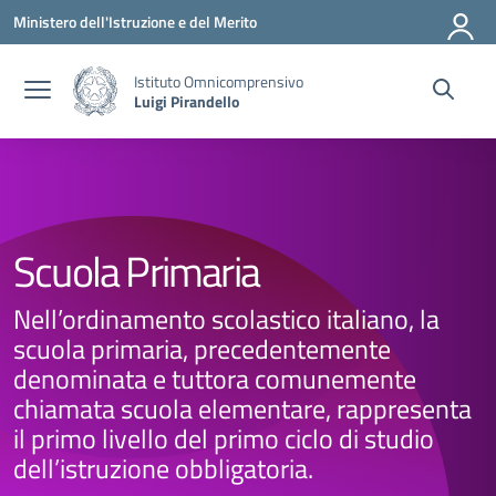
Vai ai contenuti
Vai al menu di navigazione
Vai al footer
Ministero dell'Istruzione e del Merito
Istituto Omnicomprensivo
Luigi Pirandello
Scuola Primaria
Nell’ordinamento scolastico italiano, la
scuola primaria, precedentemente
denominata e tuttora comunemente
chiamata scuola elementare, rappresenta
il primo livello del primo ciclo di studio
dell’istruzione obbligatoria.