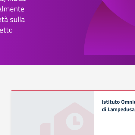
ralmente
età sulla
etto
Istituto Omni
di Lampedusa