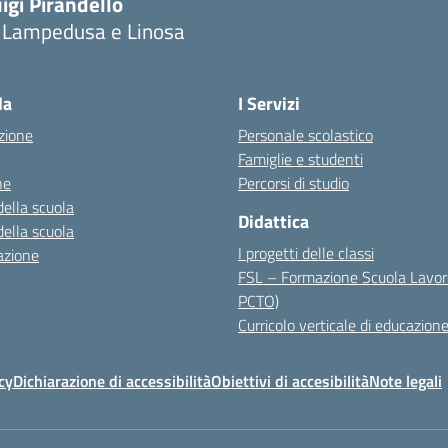
igi Pirandello
i Lampedusa e Linosa
la
I Servizi
zione
Personale scolastico
Famiglie e studenti
ne
Percorsi di studio
della scuola
Didattica
della scuola
I progetti delle classi
azione
FSL – Formazione Scuola Lavor
PCTO)
Curricolo verticale di educazione
cy
Dichiarazione di accessibilità
Obiettivi di accesibilità
Note legali