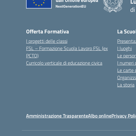
Lu
d
Offerta Formativa
La Scuo
I progetti delle classi
Presenta
FSL – Formazione Scuola Lavoro FSL (ex
I luoghi
PCTO)
Le perso
Curricolo verticale di educazione civica
I numeri 
Le carte 
Organizz
La storia
Amministrazione Trasparente
Albo online
Privacy Poli