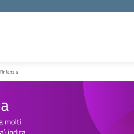
l'Infanzia
ia
ta molti
) indica