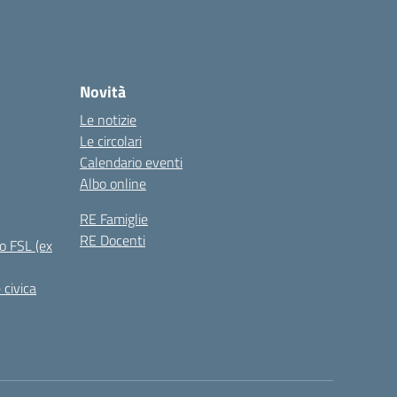
Novità
Le notizie
Le circolari
Calendario eventi
Albo online
RE Famiglie
RE Docenti
o FSL (ex
 civica