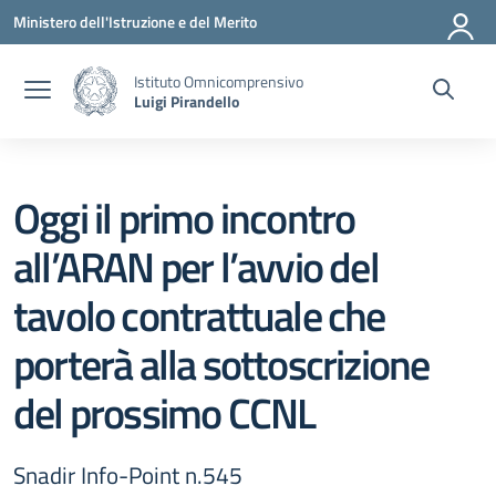
Vai ai contenuti
Vai al menu di navigazione
Vai al footer
Ministero dell'Istruzione e del Merito
Istituto Omnicomprensivo
Luigi Pirandello
Oggi il primo incontro
all’ARAN per l’avvio del
tavolo contrattuale che
porterà alla sottoscrizione
del prossimo CCNL
Snadir Info-Point n.545