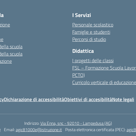
la
I Servizi
zione
Personale scolastico
Famiglie e studenti
ne
Percorsi di studio
della scuola
Didattica
della scuola
I progetti delle classi
azione
FSL – Formazione Scuola Lavor
PCTO)
Curricolo verticale di educazione
cy
Dichiarazione di accessibilità
Obiettivi di accesibilità
Note legali
Indirizzo:
Via Enna, snc - 92010 - Lampedusa (AG)
9
Email:
agic81000e@istruzione.it
Posta elettronica certificata (PEC):
agic8