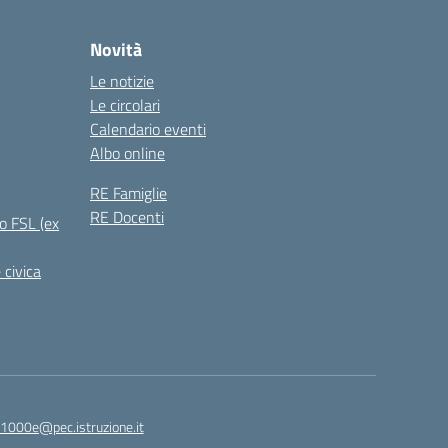
Novità
Le notizie
Le circolari
Calendario eventi
Albo online
RE Famiglie
RE Docenti
o FSL (ex
 civica
1000e@pec.istruzione.it