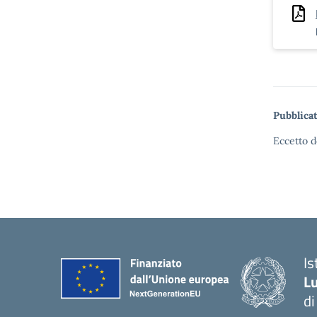
Pubblicat
Eccetto d
I
Lu
d