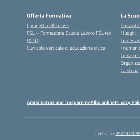
Offerta Formativa
La Scuo
I progetti delle classi
Presenta
FSL – Formazione Scuola Lavoro FSL (ex
I luoghi
PCTO)
Le perso
Curricolo verticale di educazione civica
I numeri 
Le carte 
Organizz
La storia
Amministrazione Trasparente
Albo online
Privacy Poli
Centralino:
092297103