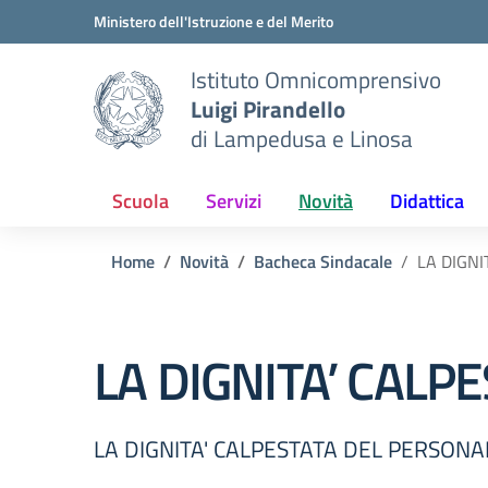
Vai ai contenuti
Vai al menu di navigazione
Vai al footer
Ministero dell'Istruzione e del Merito
Istituto Omnicomprensivo
Luigi Pirandello
di Lampedusa e Linosa
Scuola
Servizi
Novità
Didattica
Home
Novità
Bacheca Sindacale
LA DIGNI
LA DIGNITA’ CALP
LA DIGNITA' CALPESTATA DEL PERSONA