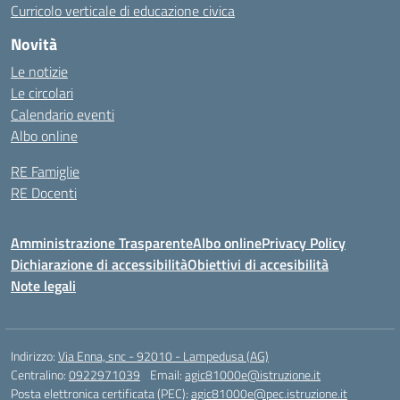
Curricolo verticale di educazione civica
Novità
Le notizie
Le circolari
Calendario eventi
Albo online
RE Famiglie
RE Docenti
Amministrazione Trasparente
Albo online
Privacy Policy
Dichiarazione di accessibilità
Obiettivi di accesibilità
Note legali
Indirizzo:
Via Enna, snc - 92010 - Lampedusa (AG)
Centralino:
0922971039
Email:
agic81000e@istruzione.it
Posta elettronica certificata (PEC):
agic81000e@pec.istruzione.it