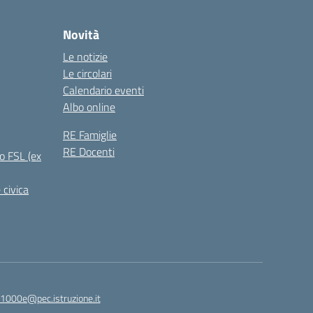
Novità
Le notizie
Le circolari
Calendario eventi
Albo online
RE Famiglie
RE Docenti
o FSL (ex
 civica
1000e@pec.istruzione.it