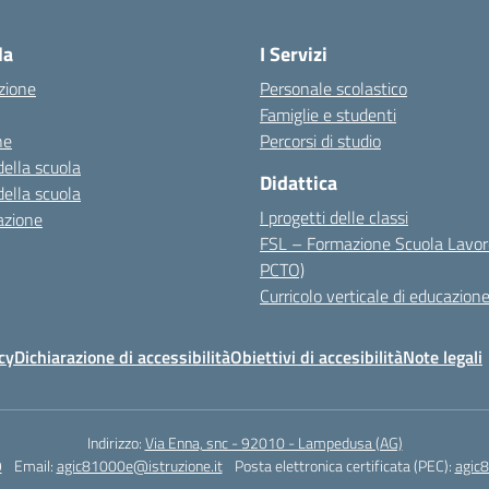
la
I Servizi
zione
Personale scolastico
Famiglie e studenti
ne
Percorsi di studio
della scuola
Didattica
della scuola
I progetti delle classi
azione
FSL – Formazione Scuola Lavor
PCTO)
Curricolo verticale di educazione
cy
Dichiarazione di accessibilità
Obiettivi di accesibilità
Note legali
Indirizzo:
Via Enna, snc - 92010 - Lampedusa (AG)
9
Email:
agic81000e@istruzione.it
Posta elettronica certificata (PEC):
agic8