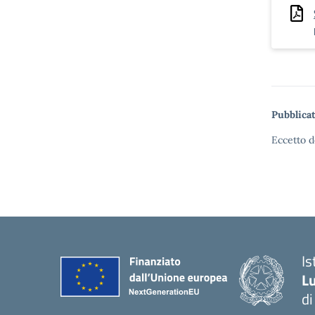
Pubblicat
Eccetto d
I
Lu
d