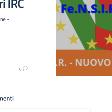
ri IRC
one -
0
menti