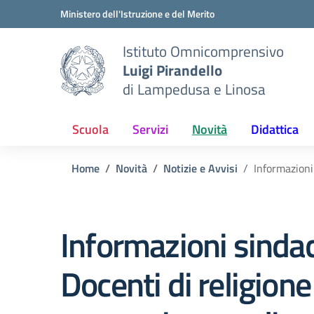
Vai ai contenuti
Vai al menu di navigazione
Vai al footer
Ministero dell'Istruzione e del Merito
Istituto Omnicomprensivo
Luigi Pirandello
di Lampedusa e Linosa
Scuola
Servizi
Novità
Didattica
Home
Novità
Notizie e Avvisi
Informazioni
Informazioni sindac
Docenti di religion