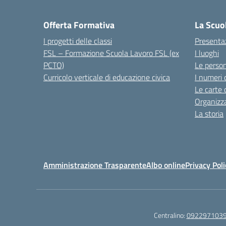
Offerta Formativa
La Scuo
I progetti delle classi
Presenta
FSL – Formazione Scuola Lavoro FSL (ex
I luoghi
PCTO)
Le perso
Curricolo verticale di educazione civica
I numeri 
Le carte 
Organizz
La storia
Amministrazione Trasparente
Albo online
Privacy Poli
Centralino:
092297103