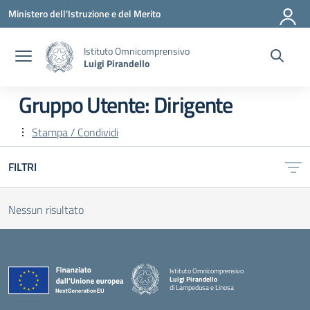
Vai ai contenuti
Vai al menu di navigazione
Vai al footer
Ministero dell'Istruzione e del Merito
Istituto Omnicomprensivo
Luigi Pirandello
Gruppo Utente:
Dirigente
Stampa / Condividi
FILTRI
Nessun risultato
Istituto Omnicomprensivo
Luigi Pirandello
di Lampedusa e Linosa