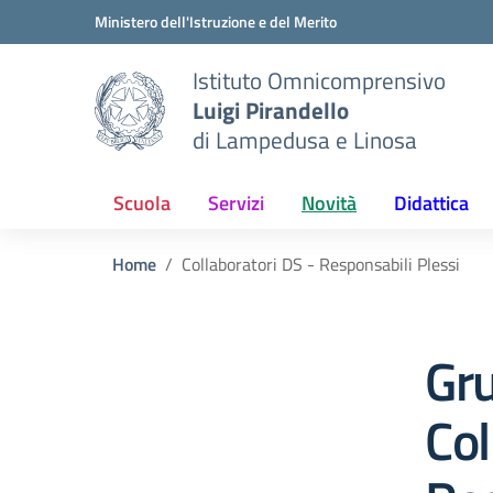
Vai ai contenuti
Vai al menu di navigazione
Vai al footer
Ministero dell'Istruzione e del Merito
Istituto Omnicomprensivo
Luigi Pirandello
di Lampedusa e Linosa
Scuola
Servizi
Novità
Didattica
Home
Collaboratori DS - Responsabili Plessi
Gr
Col