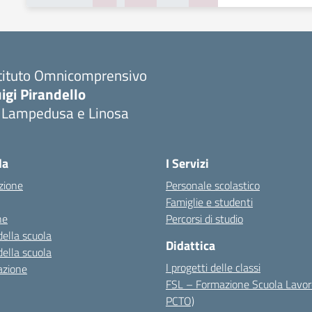
stituto Omnicomprensivo
igi Pirandello
i Lampedusa e Linosa
la
I Servizi
zione
Personale scolastico
Famiglie e studenti
ne
Percorsi di studio
della scuola
Didattica
della scuola
I progetti delle classi
azione
FSL – Formazione Scuola Lavor
PCTO)