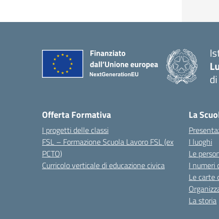
I
Lu
d
Offerta Formativa
La Scuo
I progetti delle classi
Presenta
FSL – Formazione Scuola Lavoro FSL (ex
I luoghi
PCTO)
Le perso
Curricolo verticale di educazione civica
I numeri 
Le carte 
Organizz
La storia