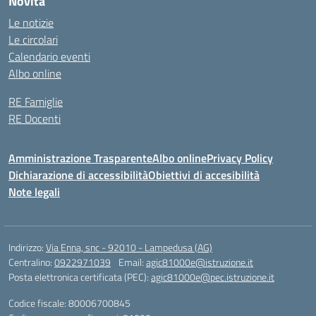
Novità
Le notizie
Le circolari
Calendario eventi
Albo online
RE Famiglie
RE Docenti
Amministrazione Trasparente
Albo online
Privacy Policy
Dichiarazione di accessibilità
Obiettivi di accesibilità
Note legali
Indirizzo:
Via Enna, snc - 92010 - Lampedusa (AG)
Centralino:
0922971039
Email:
agic81000e@istruzione.it
Posta elettronica certificata (PEC):
agic81000e@pec.istruzione.it
Codice fiscale: 80006700845