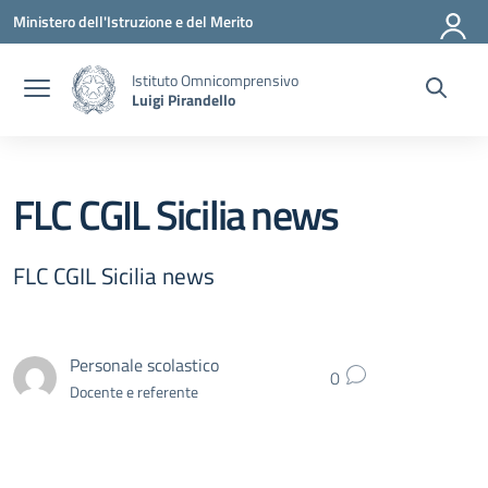
Vai ai contenuti
Vai al menu di navigazione
Vai al footer
Ministero dell'Istruzione e del Merito
Istituto Omnicomprensivo
Luigi Pirandello
FLC CGIL Sicilia news
FLC CGIL Sicilia news
Personale scolastico
0
Docente e referente