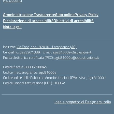
RE Docenti
Amministrazione Trasparente
Albo online
Privacy Policy
Dichiarazione di accessibilità
Obiettivi di accesibilità
Note legali
Indirizzo:
Via Enna, snc - 92010 - Lampedusa (AG)
Centralino:
0922971039
Email:
agic81000e@istruzione.it
Posta elettronica certificata (PEC):
agic81000e@pec.istruzione.it
Codice fiscale: 80006700845
Codice meccanografico:
agic81000e
Codice Indice delle Pubbliche Amministrazioni (IPA): istsc_agic81000e
Codice unico di fatturazione (CUF): UFJ8SV
Idea e progetto di Designers Italia