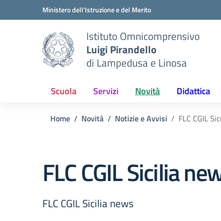
Vai ai contenuti
Vai al menu di navigazione
Vai al footer
Ministero dell'Istruzione e del Merito
Istituto Omnicomprensivo
Luigi Pirandello
di Lampedusa e Linosa
Scuola
Servizi
Novità
Didattica
Home
Novità
Notizie e Avvisi
FLC CGIL Sic
FLC CGIL Sicilia ne
FLC CGIL Sicilia news