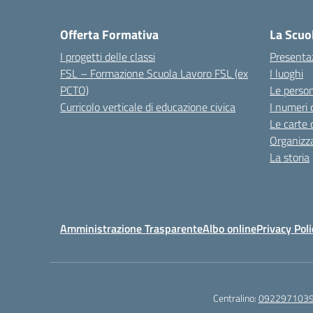
Offerta Formativa
La Scuo
I progetti delle classi
Presenta
FSL – Formazione Scuola Lavoro FSL (ex
I luoghi
PCTO)
Le perso
Curricolo verticale di educazione civica
I numeri 
Le carte 
Organizz
La storia
Amministrazione Trasparente
Albo online
Privacy Poli
Centralino:
092297103