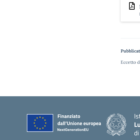
Pubblicat
Eccetto d
I
Lu
d