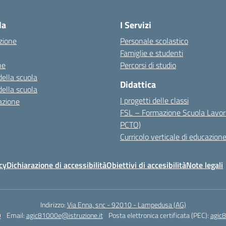
la
I Servizi
zione
Personale scolastico
Famiglie e studenti
ne
Percorsi di studio
della scuola
Didattica
della scuola
I progetti delle classi
azione
FSL – Formazione Scuola Lavor
PCTO)
Curricolo verticale di educazione
cy
Dichiarazione di accessibilità
Obiettivi di accesibilità
Note legali
Indirizzo:
Via Enna, snc - 92010 - Lampedusa (AG)
9
Email:
agic81000e@istruzione.it
Posta elettronica certificata (PEC):
agic8