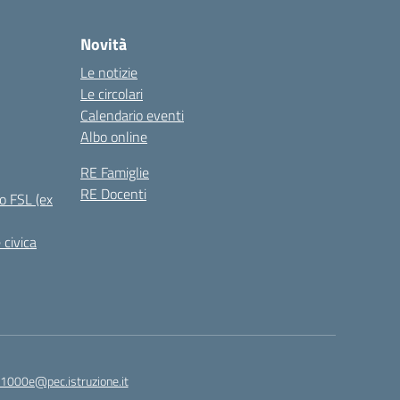
Novità
Le notizie
Le circolari
Calendario eventi
Albo online
RE Famiglie
RE Docenti
o FSL (ex
 civica
1000e@pec.istruzione.it