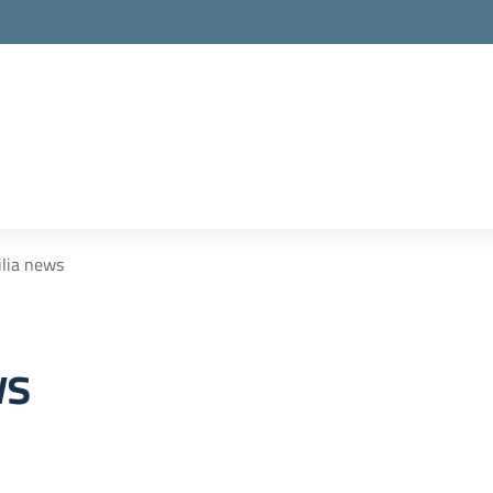
ilia news
ws