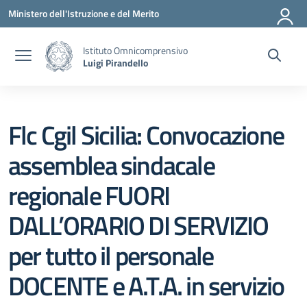
Vai ai contenuti
Vai al menu di navigazione
Vai al footer
Ministero dell'Istruzione e del Merito
Istituto Omnicomprensivo
Luigi Pirandello
Flc Cgil Sicilia: Convocazione
assemblea sindacale
regionale FUORI
DALL’ORARIO DI SERVIZIO
per tutto il personale
DOCENTE e A.T.A. in servizio