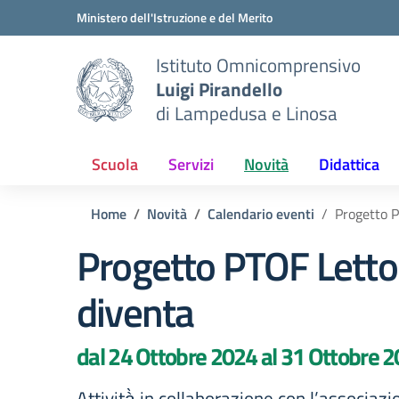
Vai ai contenuti
Vai al menu di navigazione
Vai al footer
Ministero dell'Istruzione e del Merito
Istituto Omnicomprensivo
Luigi Pirandello
di Lampedusa e Linosa
Scuola
Servizi
Novità
Didattica
Home
Novità
Calendario eventi
Progetto P
Progetto PTOF Lettor
diventa
dal 24 Ottobre 2024 al 31 Ottobre 
Attività̀ in collaborazione con l’associazio