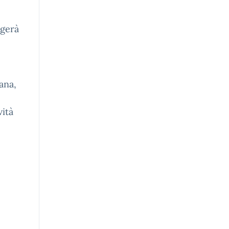
lgerà
ana,
vità