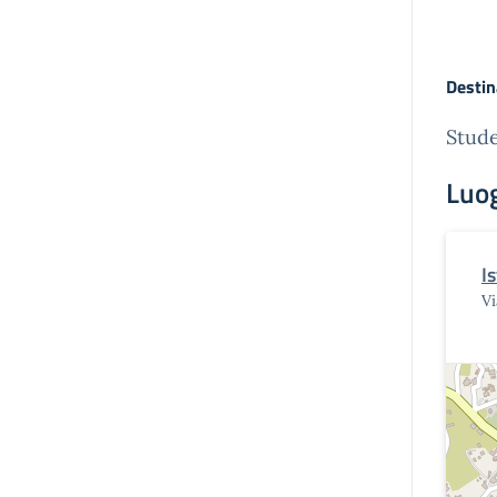
Destin
Stude
Luo
I
Vi