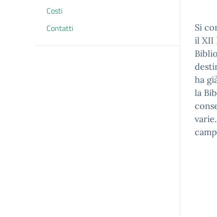
Costi
Si co
Contatti
il XI
Bibli
desti
ha gi
la Bi
conse
varie
campo