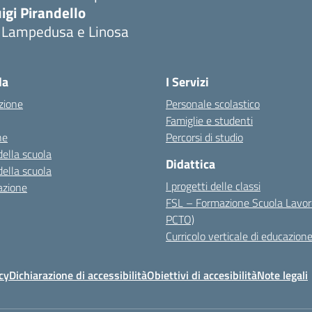
igi Pirandello
i Lampedusa e Linosa
la
I Servizi
zione
Personale scolastico
Famiglie e studenti
ne
Percorsi di studio
della scuola
Didattica
della scuola
I progetti delle classi
azione
FSL – Formazione Scuola Lavor
PCTO)
Curricolo verticale di educazione
cy
Dichiarazione di accessibilità
Obiettivi di accesibilità
Note legali