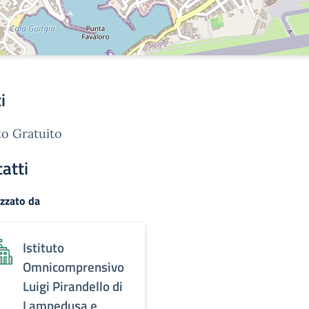
i
o Gratuito
atti
zzato da
Istituto
Omnicomprensivo
Luigi Pirandello di
Lampedusa e