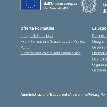
Lu
d
Offerta Formativa
La Scuo
I progetti delle classi
Presenta
FSL – Formazione Scuola Lavoro FSL (ex
I luoghi
PCTO)
Le perso
Curricolo verticale di educazione civica
I numeri 
Le carte 
Organizz
La storia
Amministrazione Trasparente
Albo online
Privacy Poli