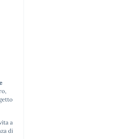
e
ro,
getto
vita a
nza di