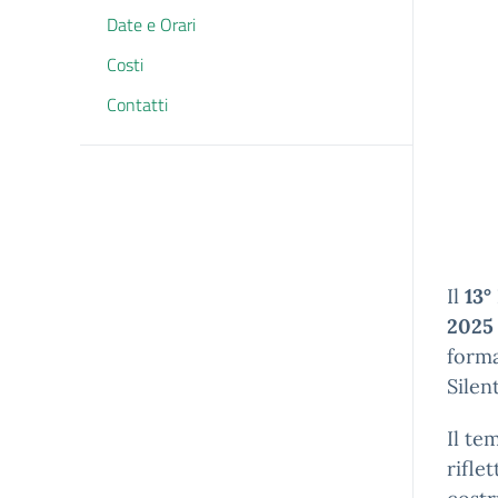
Date e Orari
Costi
Contatti
Il
13°
2025
forma
Silen
Il te
rifle