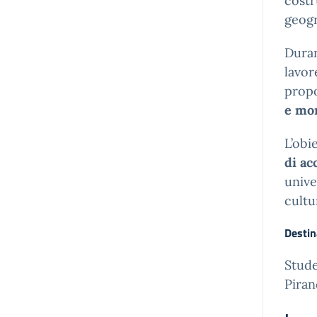
costr
geogra
Duran
lavor
prop
e mo
L’obi
di ac
unive
cultu
Destin
Stude
Piran