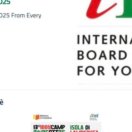
2025
025 From Every
'è