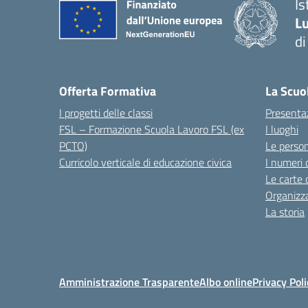
I
Lu
d
Offerta Formativa
La Scuo
I progetti delle classi
Presenta
FSL – Formazione Scuola Lavoro FSL (ex
I luoghi
PCTO)
Le perso
Curricolo verticale di educazione civica
I numeri 
Le carte 
Organizz
La storia
Amministrazione Trasparente
Albo online
Privacy Poli