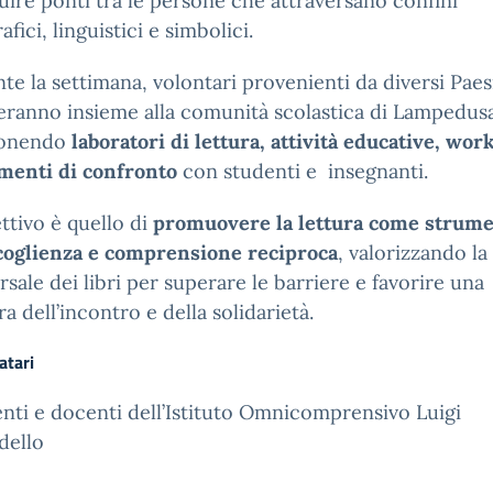
uire ponti tra le persone che attraversano confini
fici, linguistici e simbolici.
te la settimana, volontari provenienti da diversi Paes
eranno insieme alla comunità scolastica di Lampedus
onendo
laboratori di lettura, attività educative, wo
menti di confronto
con studenti e insegnanti.
ettivo è quello di
promuovere la lettura come strum
coglienza e comprensione reciproca
, valorizzando la
rsale dei libri per superare le barriere e favorire una
ra dell’incontro e della solidarietà.
atari
nti e docenti dell’Istituto Omnicomprensivo Luigi
dello