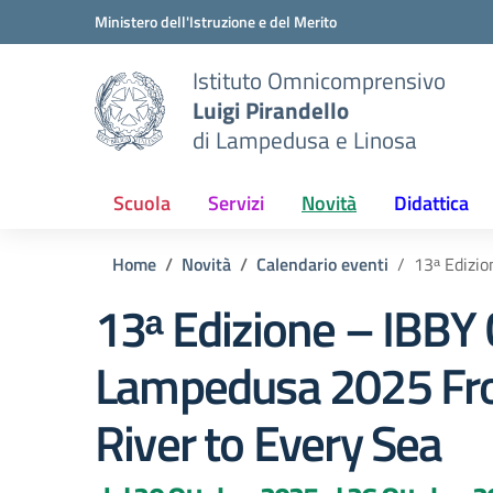
Vai ai contenuti
Vai al menu di navigazione
Vai al footer
Ministero dell'Istruzione e del Merito
Istituto Omnicomprensivo
Luigi Pirandello
di Lampedusa e Linosa
Scuola
Servizi
Novità
Didattica
Home
Novità
Calendario eventi
13ᵃ Edizi
13ᵃ Edizione – IBBY
Lampedusa 2025 Fr
River to Every Sea