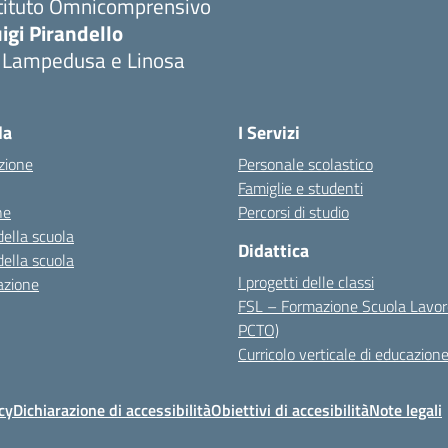
stituto Omnicomprensivo
igi Pirandello
i Lampedusa e Linosa
la
I Servizi
zione
Personale scolastico
Famiglie e studenti
ne
Percorsi di studio
della scuola
Didattica
della scuola
I progetti delle classi
azione
FSL – Formazione Scuola Lavor
PCTO)
Curricolo verticale di educazione
cy
Dichiarazione di accessibilità
Obiettivi di accesibilità
Note legali