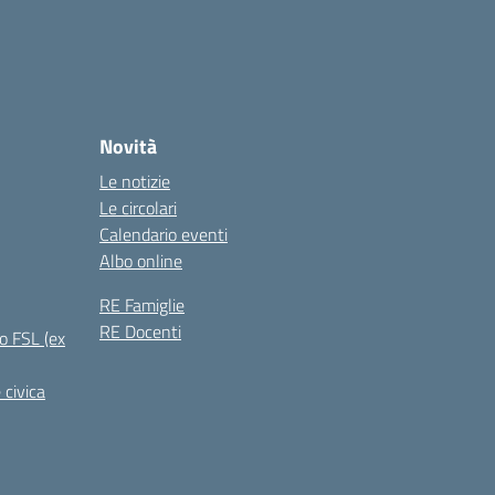
Novità
Le notizie
Le circolari
Calendario eventi
Albo online
RE Famiglie
RE Docenti
o FSL (ex
 civica