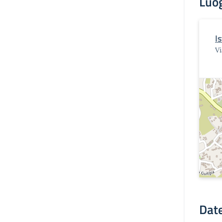
Luo
I
Vi
Date