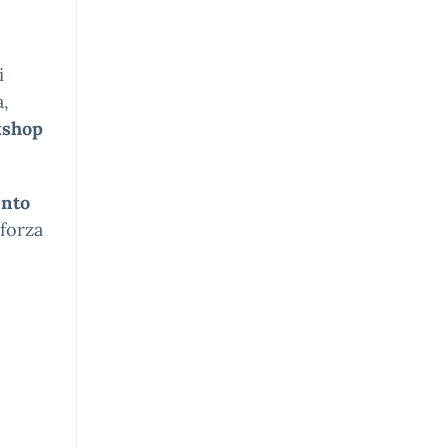
i
a,
rkshop
ento
 forza