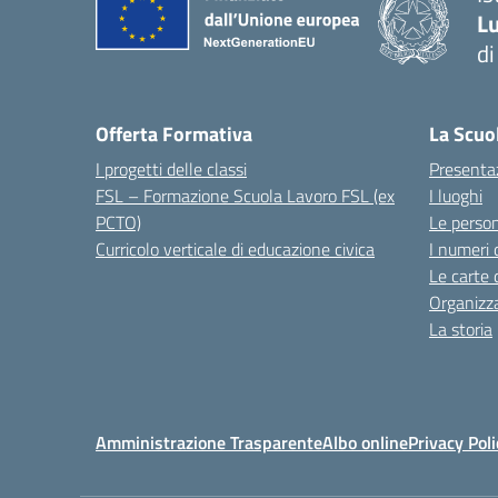
Lu
d
Offerta Formativa
La Scuo
I progetti delle classi
Presenta
FSL – Formazione Scuola Lavoro FSL (ex
I luoghi
PCTO)
Le perso
Curricolo verticale di educazione civica
I numeri 
Le carte 
Organizz
La storia
Amministrazione Trasparente
Albo online
Privacy Poli