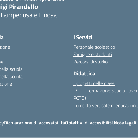
igi Pirandello
i Lampedusa e Linosa
la
I Servizi
zione
Personale scolastico
Famiglie e studenti
ne
Percorsi di studio
della scuola
Didattica
della scuola
I progetti delle classi
azione
FSL – Formazione Scuola Lavor
PCTO)
Curricolo verticale di educazione
cy
Dichiarazione di accessibilità
Obiettivi di accesibilità
Note legali