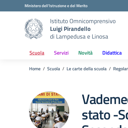
Vai ai contenuti
Vai al menu di navigazione
Vai al footer
Ministero dell'Istruzione e del Merito
Istituto Omnicomprensivo
Luigi Pirandello
di Lampedusa e Linosa
Scuola
Servizi
Novità
Didattica
Home
Scuola
Le carte della scuola
Regola
Vademec
stato -S