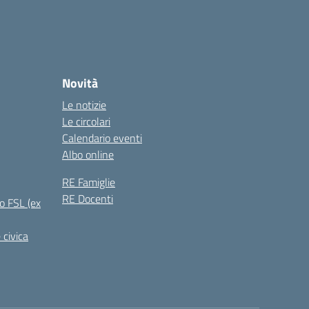
Novità
Le notizie
Le circolari
Calendario eventi
Albo online
RE Famiglie
RE Docenti
o FSL (ex
 civica