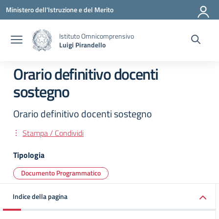
Vai ai contenuti
Vai al menu di navigazione
Vai al footer
Ministero dell'Istruzione e del Merito
Istituto Omnicomprensivo
Luigi Pirandello
Orario definitivo docenti
sostegno
Orario definitivo docenti sostegno
Stampa / Condividi
Tipologia
Documento Programmatico
Indice della pagina