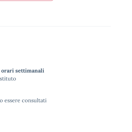
i
orari settimanali
Istituto
no essere consultati