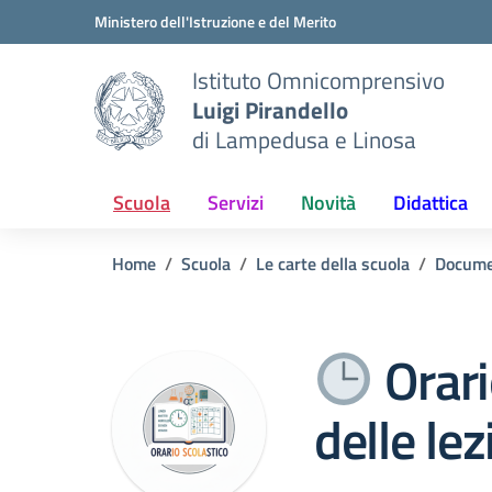
Vai ai contenuti
Vai al menu di navigazione
Vai al footer
Ministero dell'Istruzione e del Merito
Istituto Omnicomprensivo
Luigi Pirandello
di Lampedusa e Linosa
Scuola
Servizi
Novità
Didattica
Home
Scuola
Le carte della scuola
Docume
Orari
delle lez