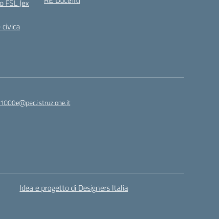
RE Docenti
o FSL (ex
 civica
1000e@pec.istruzione.it
Idea e progetto di Designers Italia