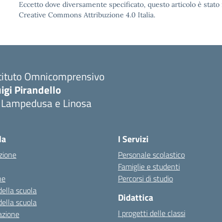
Eccetto dove diversamente specificato, questo articolo è stato 
Creative Commons Attribuzione 4.0 Italia.
stituto Omnicomprensivo
igi Pirandello
i Lampedusa e Linosa
la
I Servizi
zione
Personale scolastico
Famiglie e studenti
ne
Percorsi di studio
della scuola
Didattica
della scuola
I progetti delle classi
azione