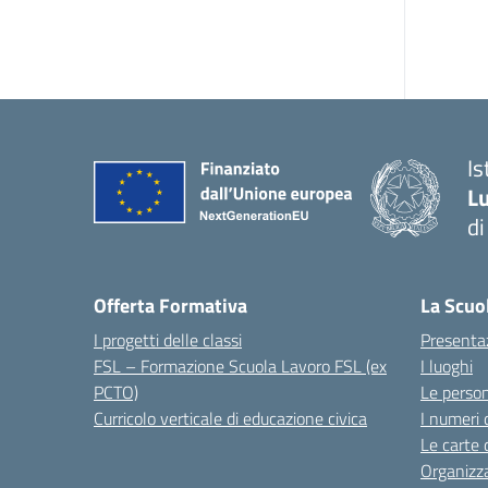
I
Lu
d
Offerta Formativa
La Scuo
I progetti delle classi
Presenta
FSL – Formazione Scuola Lavoro FSL (ex
I luoghi
PCTO)
Le perso
Curricolo verticale di educazione civica
I numeri 
Le carte 
Organizz