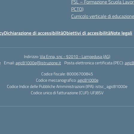
FSL – Formazione Scuola Lavor
PCTO)
Curricolo verticale di educazione
cy
Dichiarazione di accessibilità
Obiettivi di accesibilità
Note legali
Indirizzo:
Via Enna, snc - 92010 - Lampedusa (AG)
9
Email:
agic81000e@istruzione.it
Posta elettronica certificata (PEC):
agic8
Codice fiscale: 80006700845
Codice meccanografico:
agic81000e
Codice Indice delle Pubbliche Amministrazioni (IPA): istsc_agic81000e
Codice unico di fatturazione (CUF): UFJ8SV