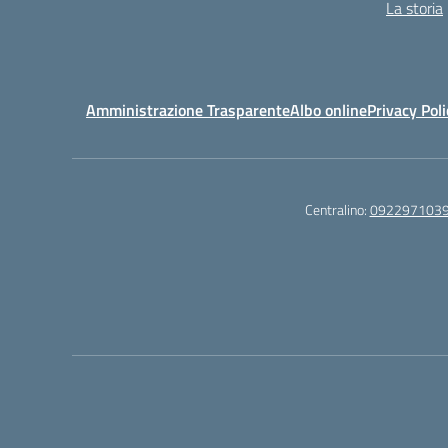
La storia
Amministrazione Trasparente
Albo online
Privacy Poli
Centralino:
092297103