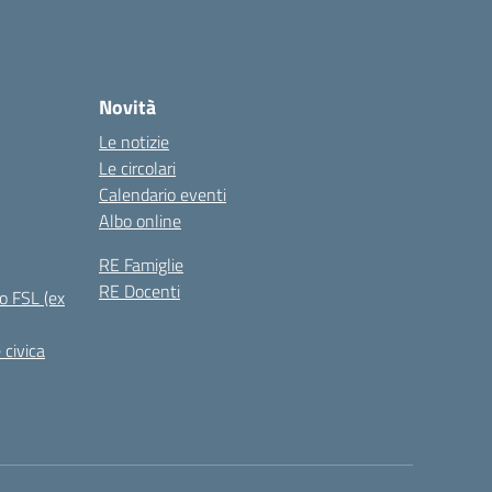
Novità
Le notizie
Le circolari
Calendario eventi
Albo online
RE Famiglie
RE Docenti
o FSL (ex
 civica