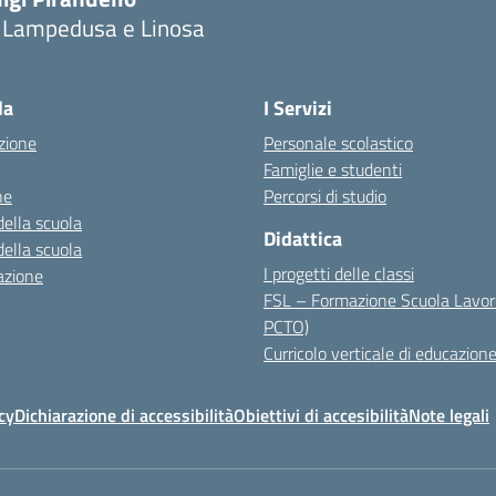
i Lampedusa e Linosa
la
I Servizi
zione
Personale scolastico
Famiglie e studenti
ne
Percorsi di studio
della scuola
Didattica
della scuola
I progetti delle classi
azione
FSL – Formazione Scuola Lavor
PCTO)
Curricolo verticale di educazione
cy
Dichiarazione di accessibilità
Obiettivi di accesibilità
Note legali