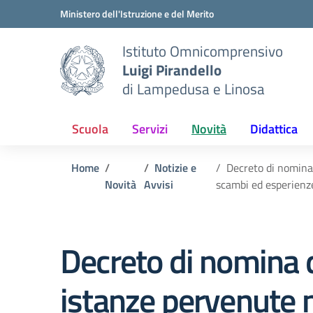
Vai ai contenuti
Vai al menu di navigazione
Vai al footer
Ministero dell'Istruzione e del Merito
Istituto Omnicomprensivo
Luigi Pirandello
di Lampedusa e Linosa
Scuola
Servizi
Novità
Didattica
Home
Notizie e
Decreto di nomina
Novità
Avvisi
scambi ed esperienze
Decreto di nomina 
istanze pervenute 