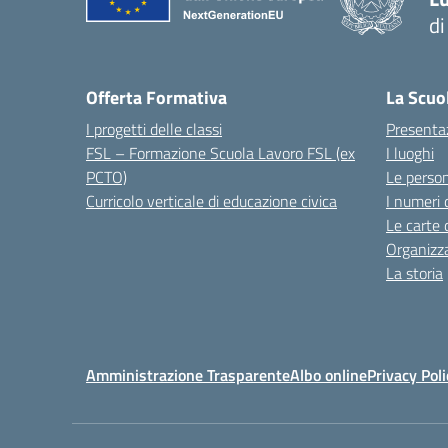
d
Offerta Formativa
La Scuo
I progetti delle classi
Presenta
FSL – Formazione Scuola Lavoro FSL (ex
I luoghi
PCTO)
Le perso
Curricolo verticale di educazione civica
I numeri 
Le carte 
Organizz
La storia
Amministrazione Trasparente
Albo online
Privacy Poli