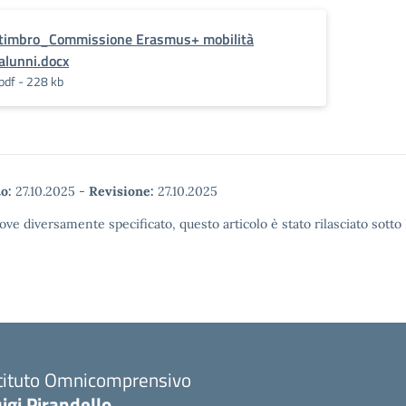
timbro_Commissione Erasmus+ mobilità
alunni.docx
pdf - 228 kb
o:
27.10.2025
-
Revisione:
27.10.2025
ove diversamente specificato, questo articolo è stato rilasciato sott
stituto Omnicomprensivo
igi Pirandello