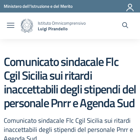
Vai ai contenuti
Vai al menu di navigazione
Vai al footer
Ministero dell'Istruzione e del Merito
Istituto Omnicomprensivo
Luigi Pirandello
Comunicato sindacale Flc
Cgil Sicilia sui ritardi
inaccettabili degli stipendi del
personale Pnrr e Agenda Sud
Comunicato sindacale Flc Cgil Sicilia sui ritardi
inaccettabili degli stipendi del personale Pnrr e
Agenda Sud