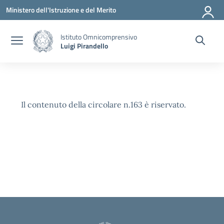
Vai ai contenuti
Vai al menu di navigazione
Vai al footer
Ministero dell'Istruzione e del Merito
Istituto Omnicomprensivo
Luigi Pirandello
Il contenuto della circolare n.163 è riservato.