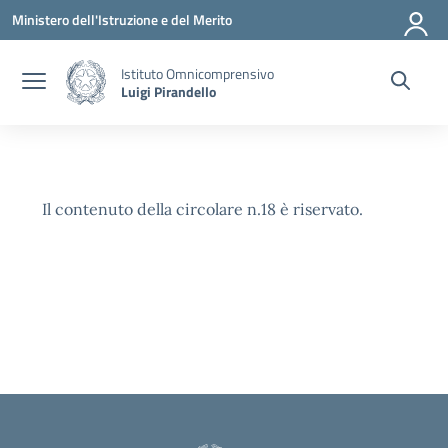
Vai ai contenuti
Vai al menu di navigazione
Vai al footer
Ministero dell'Istruzione e del Merito
Istituto Omnicomprensivo
Luigi Pirandello
Il contenuto della circolare n.18 è riservato.