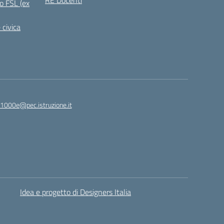
RE Docenti
o FSL (ex
 civica
1000e@pec.istruzione.it
Idea e progetto di Designers Italia