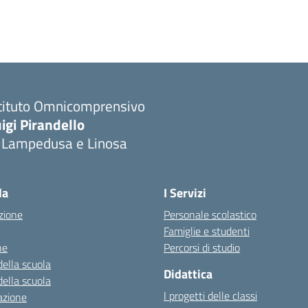
stituto Omnicomprensivo
igi Pirandello
i Lampedusa e Linosa
la
I Servizi
zione
Personale scolastico
Famiglie e studenti
ne
Percorsi di studio
della scuola
Didattica
della scuola
I progetti delle classi
azione