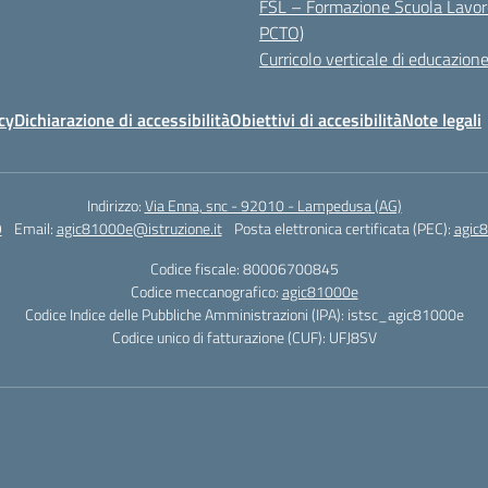
FSL – Formazione Scuola Lavor
PCTO)
Curricolo verticale di educazione
cy
Dichiarazione di accessibilità
Obiettivi di accesibilità
Note legali
Indirizzo:
Via Enna, snc - 92010 - Lampedusa (AG)
9
Email:
agic81000e@istruzione.it
Posta elettronica certificata (PEC):
agic8
Codice fiscale: 80006700845
Codice meccanografico:
agic81000e
Codice Indice delle Pubbliche Amministrazioni (IPA): istsc_agic81000e
Codice unico di fatturazione (CUF): UFJ8SV