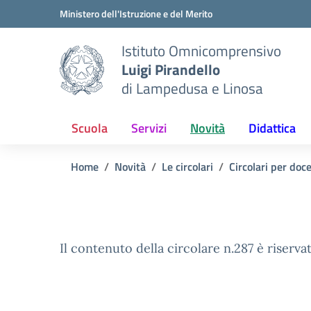
Vai ai contenuti
Vai al menu di navigazione
Vai al footer
Ministero dell'Istruzione e del Merito
Istituto Omnicomprensivo
Luigi Pirandello
di Lampedusa e Linosa
Scuola
Servizi
Novità
Didattica
Home
Novità
Le circolari
Circolari per doc
Il contenuto della circolare n.287 è riservat