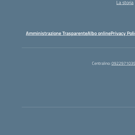
La storia
Amministrazione Trasparente
Albo online
Privacy Poli
Centralino:
092297103