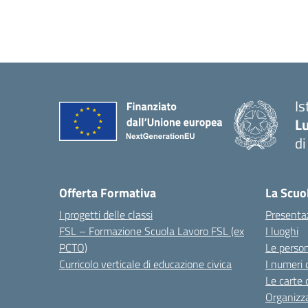
I
Lu
d
Offerta Formativa
La Scuo
I progetti delle classi
Presenta
FSL – Formazione Scuola Lavoro FSL (ex
I luoghi
PCTO)
Le perso
Curricolo verticale di educazione civica
I numeri 
Le carte 
Organizz