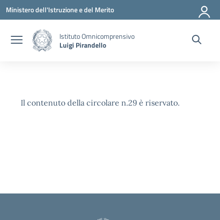
Vai ai contenuti
Vai al menu di navigazione
Vai al footer
Ministero dell'Istruzione e del Merito
Istituto Omnicomprensivo
Luigi Pirandello
Il contenuto della circolare n.29 è riservato.