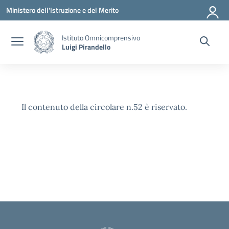
Vai ai contenuti
Vai al menu di navigazione
Vai al footer
Ministero dell'Istruzione e del Merito
Istituto Omnicomprensivo
Luigi Pirandello
Il contenuto della circolare n.52 è riservato.