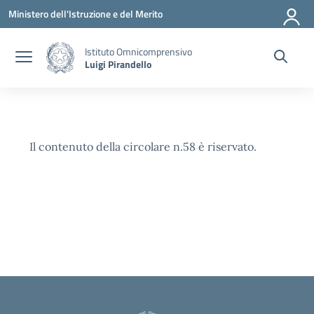
Vai ai contenuti
Vai al menu di navigazione
Vai al footer
Ministero dell'Istruzione e del Merito
Istituto Omnicomprensivo
Luigi Pirandello
Il contenuto della circolare n.58 è riservato.