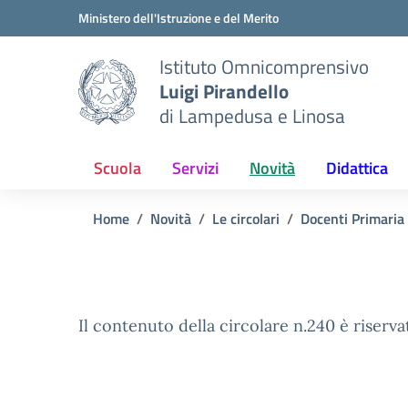
Vai ai contenuti
Vai al menu di navigazione
Vai al footer
Ministero dell'Istruzione e del Merito
Istituto Omnicomprensivo
Luigi Pirandello
di Lampedusa e Linosa
Scuola
Servizi
Novità
Didattica
Home
Novità
Le circolari
Docenti Primaria
Il contenuto della circolare n.240 è riserva