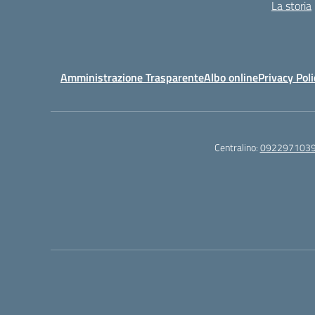
La storia
Amministrazione Trasparente
Albo online
Privacy Poli
Centralino:
092297103