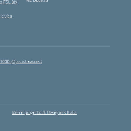
RE Docenti
o FSL (ex
 civica
1000e@pec.istruzione.it
Idea e progetto di Designers Italia