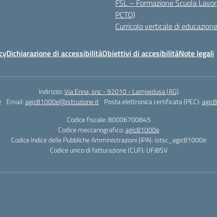
FSL – Formazione Scuola Lavor
PCTO)
Curricolo verticale di educazione
cy
Dichiarazione di accessibilità
Obiettivi di accesibilità
Note legali
Indirizzo:
Via Enna, snc - 92010 - Lampedusa (AG)
9
Email:
agic81000e@istruzione.it
Posta elettronica certificata (PEC):
agic8
Codice fiscale: 80006700845
Codice meccanografico:
agic81000e
Codice Indice delle Pubbliche Amministrazioni (IPA): istsc_agic81000e
Codice unico di fatturazione (CUF): UFJ8SV