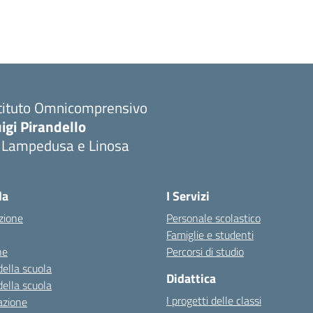
stituto Omnicomprensivo
igi Pirandello
i Lampedusa e Linosa
la
I Servizi
zione
Personale scolastico
Famiglie e studenti
ne
Percorsi di studio
della scuola
Didattica
della scuola
I progetti delle classi
azione