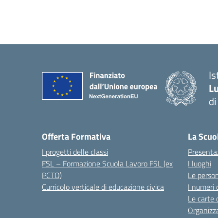
I
Lu
d
Offerta Formativa
La Scuo
I progetti delle classi
Presenta
FSL – Formazione Scuola Lavoro FSL (ex
I luoghi
PCTO)
Le perso
Curricolo verticale di educazione civica
I numeri 
Le carte 
Organizz