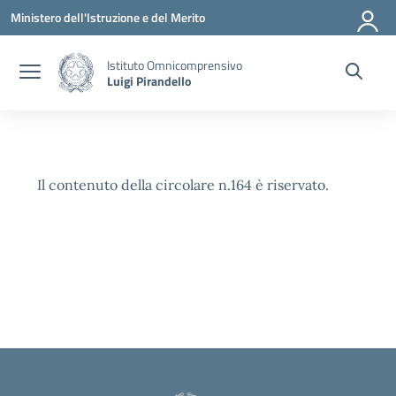
Vai ai contenuti
Vai al menu di navigazione
Vai al footer
Ministero dell'Istruzione e del Merito
Istituto Omnicomprensivo
Luigi Pirandello
Il contenuto della circolare n.164 è riservato.