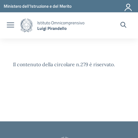
Vai ai contenuti
Vai al menu di navigazione
Vai al footer
Ministero dell'Istruzione e del Merito
Istituto Omnicomprensivo
Luigi Pirandello
Il contenuto della circolare n.279 è riservato.